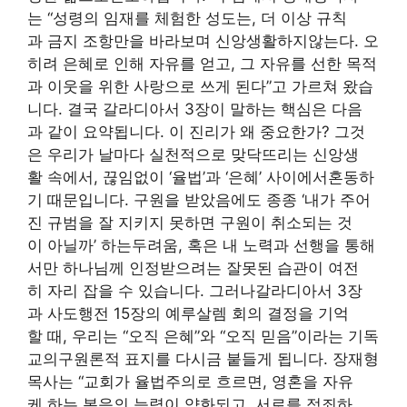
는 “성령의 임재를 체험한 성도는, 더 이상 규칙
과 금지 조항만을 바라보며 신앙생활하지않는다. 오
히려 은혜로 인해 자유를 얻고, 그 자유를 선한 목적
과 이웃을 위한 사랑으로 쓰게 된다”고 가르쳐 왔습
니다. 결국 갈라디아서 3장이 말하는 핵심은 다음
과 같이 요약됩니다. 이 진리가 왜 중요한가? 그것
은 우리가 날마다 실천적으로 맞닥뜨리는 신앙생
활 속에서, 끊임없이 ‘율법’과 ‘은혜’ 사이에서혼동하
기 때문입니다. 구원을 받았음에도 종종 ‘내가 주어
진 규범을 잘 지키지 못하면 구원이 취소되는 것
이 아닐까’ 하는두려움, 혹은 내 노력과 선행을 통해
서만 하나님께 인정받으려는 잘못된 습관이 여전
히 자리 잡을 수 있습니다. 그러나갈라디아서 3장
과 사도행전 15장의 예루살렘 회의 결정을 기억
할 때, 우리는 “오직 은혜”와 “오직 믿음”이라는 기독
교의구원론적 표지를 다시금 붙들게 됩니다. 장재형
목사는 “교회가 율법주의로 흐르면, 영혼을 자유
케 하는 복음의 능력이 약화되고, 서로를 정죄하