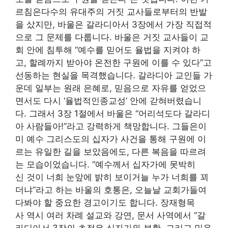
르침은다수의 유대주의 거짓 교사들로부터의 반발
을 샀지만, 바울은 갈라디아서 3장에서 가장 직접적
으로 그 문제를 다룹니다. 바울은 거짓 교사들이 교
회 안에 침투해 “예수를 믿어도 율법을 지켜야 하
고, 할례까지 받아야 온전한 구원에 이를 수 있다”고
선동하는 현실을 목격했습니다. 갈라디아 교인들 가
운데 일부는 원래 은혜로, 믿음으로 자유를 얻었으
면서도 다시 ‘율법적인종교성’ 안에 갇혀버렸습니
다. 그래서 3장 1절에서 바울은 “어리석도다 갈라디
아 사람들아!”라고 강력하게 책망합니다. 그들은이
미 예수 그리스도의 십자가 사건을 통해 구원에 이
르는 유일한 길을 보았음에도, 다른 복음을 따르려
는 모습이었습니다. “예수께서 십자가에 못박히
신 것이 너희 눈앞에 밝히 보이거늘 누가 너희를 꾀
더냐”라고 하는 바울의 호통은, 오늘날 교회가들여
다봐야 할 중요한 경고이기도 합니다. 장재형목
사 역시 여러 차례 설교와 강연, 문서 사역에서 “갈
라디아서 3장의 초점은 십자가와 부활, 그리고 믿음