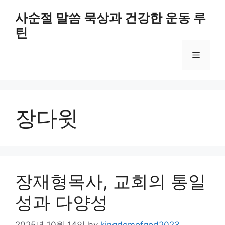
Skip
사순절 말씀 묵상과 건강한 운동 루
to
틴
content
Menu
장다윗
장재형목사, 교회의 통일
성과 다양성
2025년 10월 14일
by
kingdomofgod2023