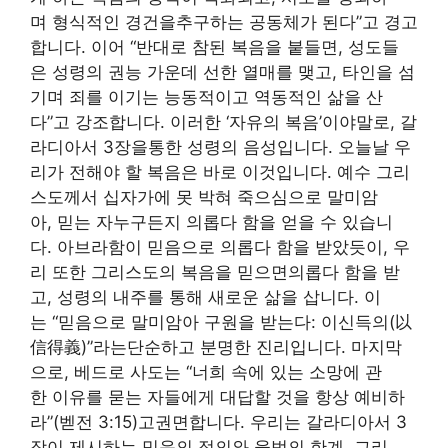
며 형식적인 경건을추구하는 공동체가 된다”고 경고
합니다. 이어 “반대로 참된 복음을 붙들면, 성도들
은 성령의 권능 가운데 선한 열매를 맺고, 타인을 섬
기며 죄를 이기는 능동적이고 역동적인 삶을 산
다”고 강조합니다. 이러한 ‘자유의 복음’이야말로, 갈
라디아서 3장을통한 성령의 음성입니다. 오늘날 우
리가 전해야 할 복음은 바로 이것입니다. 예수 그리
스도께서 십자가에 못 박혀 죽으심으로 말미암
아, 믿는 자누구든지 의롭다 함을 얻을 수 있습니
다. 아브라함이 믿음으로 의롭다 함을 받았듯이, 우
리 또한 그리스도의 복음을 믿으면의롭다 함을 받
고, 성령의 내주를 통해 새로운 삶을 삽니다. 이
는 “믿음으로 말미암아 구원을 받는다: 이신득의(以
信得義)”라는단순하고 분명한 진리입니다. 마지막
으로, 베드로 사도는 “너희 속에 있는 소망에 관
한 이유를 묻는 자들에게 대답할 것을 항상 예비하
라”(벧전 3:15)고권면합니다. 우리는 갈라디아서 3
장이 제시하는 믿음의 정의와 율법의 한계, 그리