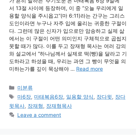
가 흔히 말하는 ‘주기도문’은 마태복음 6장 9절에
서 13절 사이에 등장하며, 이 중 “오늘 우리에게 일
용할 양식을 주시옵고”(마 6:11)라는 간구는 그리스
도인이라면 누구나 자주 입에 올리는 귀중한 구절이
다. 그런데 많은 신자가 입으로만 암송하고 실제 삶
에서는 이 구절이 어떤 의미인지 구체적으로 곱씹지
못할 때가 많다. 이를 두고 장재형 목사는 여러 강의
와 설교에서 “하나님께서 실제로 떡(빵)을 달라고 기
도하라고 하셨을 때, 우리는 과연 그 빵이 무엇을 의
미하는가를 깊이 묵상해야 …
Read more
Categories
미분류
Tags
마6장
,
마태복음6장
,
일용할 양식
,
장다윗
,
장다
윗목사
,
장재형
,
장재형목사
Leave a comment