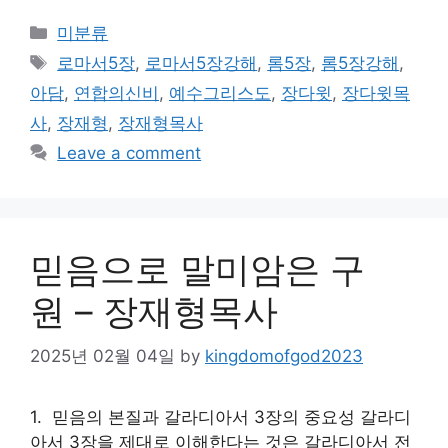
Categories
미분류
Tags
로마서5장
,
로마서5장강해
,
롬5장
,
롬5장강해
,
아담
,
연합의신비
,
예수그리스도
,
장다윗
,
장다윗목
사
,
장재형
,
장재형목사
Leave a comment
믿음으로 말미암은 구
원 – 장재형목사
2025년 02월 04일
by
kingdomofgod2023
1. 믿음의 본질과 갈라디아서 3장의 중요성 갈라디
아서 3장을 제대로 이해한다는 것은 갈라디아서 전