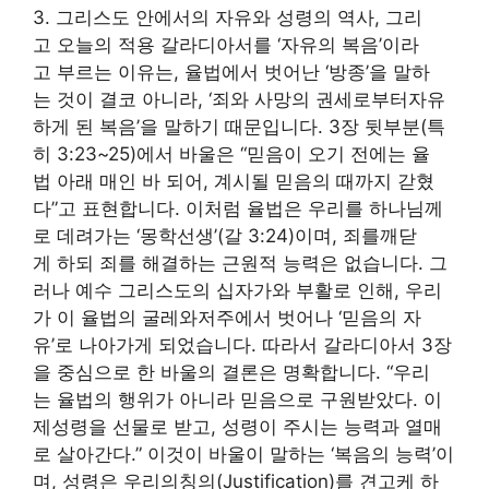
3. 그리스도 안에서의 자유와 성령의 역사, 그리
고 오늘의 적용 갈라디아서를 ‘자유의 복음’이라
고 부르는 이유는, 율법에서 벗어난 ‘방종’을 말하
는 것이 결코 아니라, ‘죄와 사망의 권세로부터자유
하게 된 복음’을 말하기 때문입니다. 3장 뒷부분(특
히 3:23~25)에서 바울은 “믿음이 오기 전에는 율
법 아래 매인 바 되어, 계시될 믿음의 때까지 갇혔
다”고 표현합니다. 이처럼 율법은 우리를 하나님께
로 데려가는 ‘몽학선생’(갈 3:24)이며, 죄를깨닫
게 하되 죄를 해결하는 근원적 능력은 없습니다. 그
러나 예수 그리스도의 십자가와 부활로 인해, 우리
가 이 율법의 굴레와저주에서 벗어나 ‘믿음의 자
유’로 나아가게 되었습니다. 따라서 갈라디아서 3장
을 중심으로 한 바울의 결론은 명확합니다. “우리
는 율법의 행위가 아니라 믿음으로 구원받았다. 이
제성령을 선물로 받고, 성령이 주시는 능력과 열매
로 살아간다.” 이것이 바울이 말하는 ‘복음의 능력’이
며, 성령은 우리의칭의(Justification)를 견고케 하