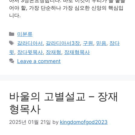
아서 3장은요청합니다. 바로 이것이 우리가 늘 붙들
어야 할, 가장 단순하나 가장 심오한 신앙의 핵심입
니다.
Categories
미분류
Tags
갈라디아서
,
갈라디아서3장
,
구원
,
믿음
,
장다
윗
,
장다윗목사
,
장재형
,
장재형목사
Leave a comment
바울의 고별설교 – 장재
형목사
2025년 01월 21일
by
kingdomofgod2023