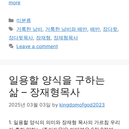
more
Categories
미분류
Tags
거룩한 낭비
,
거룩한 낭비와 배반
,
배반
,
장다윗
,
장다윗목사
,
장재형
,
장재형목사
Leave a comment
일용할 양식을 구하는
삶 – 장재형목사
2025년 03월 03일
by
kingdomofgod2023
1. 일용할 양식의 의미와 장재형 목사의 가르침 우리