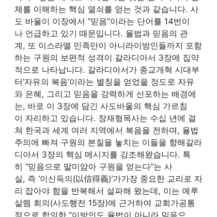
체를 이해하는 핵심 열쇠를 얻는 것과 같습니다. 사
도 바울이 이장에서 “믿음”이라는 단어를 14번이
나 언급하고 있기 때문입니다. 율법과 믿음의 관
계, 또 이스라엘 민족만이 아니라이방인들까지 포함
하는 구원의 보편적 성격이 갈라디아서 3장에 집약
적으로 나타납니다. 갈라디아서가 종교개혁 시대부
터‘자유의 복음’이라는 별칭을 얻었을 정도로 자유
와 은혜, 그리고 믿음을 강력하게 선포하는 배경에
는, 바로 이 3장에 담긴 사도바울의 핵심 가르침
이 자리하고 있습니다. 장재형목사는 수십 년에 걸
쳐 한국과 세계 여러 지역에서 복음을 전하며, 율법
주의에 빠져 구원의 본질을 놓치는 이들을 향해갈라
디아서 3장의 핵심 메시지를 강조해왔습니다. 특
히 “믿음으로 말미암아 구원을 얻는다”는 사
실, 즉 ‘이신득의(以信得義)’가가장 중요한 교리로 자
리 잡아야 함을 반복해서 설파해 왔는데, 이는 예루
살렘 회의(사도행전 15장)에 근거하여 교회가공통
적으로 합의한 “이방인도 율법이 아니라 믿음으