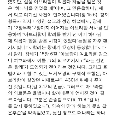
했지만, 실상 아브라함이 의롭다 하심을 얻은 것
은 “하나님을 믿었을 때”이며, 그 믿음을하나님께
서 의로 여기신 사건이 먼저였습니다(창 15:6). 장재
형목사 역시 다양한 설교와 성경 해설에서, 창세
기 12장부터17장까지 이어지는 아브라함 서사를 인
용하며 “아브라함이 할례를 받기 전 이미 하나님
께 의롭다 함을 받은 시점이 있었다”는점을 자주 환
기시킵니다. 할례는 창세기 17장에 등장합니다. 다
시 말해, 창세기 15장 6절 “아브람이 여호와를 믿으
니 여호와께서 이를 그의 의로여기시고”라는 선언
은 ‘할례’가 도입되기 전이라는 것입니다. 그리고 율
법이라고 할 수 있는 모세오경의 구체적 조항은, 아
브라함이 살았던 시대로부터 430년 뒤에나 주어
진 것입니다(갈 3:17의 언급). 그러므로 아브라함
의 의로움은 율법이나 할례때문에 얻어진 것이 결
코 아닙니다. 그분은 순종함으로(히 11:8 “갈 바
를 알지 못하였으나”), 약속의 땅과 ‘하늘의 뭇별 같
은후손’을 약속받았고, 낯선 땅으로 떠나라는 하나