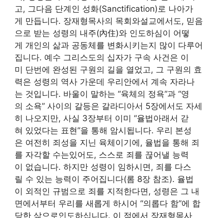
고, 그다음 단계인 성화(Sanctification)로 나아가
게 만듭니다. 장재형목사의 목회와설교에서도, 믿음
으로 받는 성령의 내주(內住)와 인도하심이 어떻
게 개인의 삶과 공동체를 변화시키는지 많이 다루어
집니다. 예수 그리스도의 십자가 구속 사건은 이
미 단번에 완성된 구원의 길을 열었고, 그 구원의 효
력은 성령의 역사 가운데 우리안에서 계속 자라나
는 것입니다. 바울이 말하는 “육체의 정욕”과 “영
의 소욕” 사이의 갈등은 갈라디아서 5장에서도 자세
히 나오지만, 사실 3장부터 이미 “율법아래서 갇
혀 있었다는 표현”을 통해 암시됩니다. 우리 본성
은 여전히 죄성을 지닌 육체이기에, 율법을 통해 죄
를 자각할 수는있어도, 스스로 죄를 끊어낼 능력
이 없습니다. 하지만 성령이 임하시면, 죄를 다스
릴 수 있는 능력이 주어집니다(롬 8장 참조). 율법
이 외적인 규범으로 죄를 지적한다면, 성령은 그 내
면에서부터 우리를 새롭게 하시어 “의롭다 함”에 합
당한 삶으로인도하십니다. 이 점에서 장재형목사