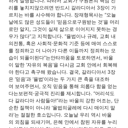
하게 설명합니다. 따라서 교회가 구원론의 핵심 진
리를 놓치지않으려면 반드시 갈라디아서 3장이 가
르치는 바를 사수해야 합니다. 장재형목사는 “오늘
날에도 많은 성도들이 ‘믿음으로구원받는 것’을 머리
로만 알지, 그것이 실제 삶으로 이어지지 못하는 경
우가 많다”고 지적합니다. “율법이나 규례, 교회 내
의전통, 혹은 사회적·문화적 기준 등에 매여 스스로
를 정죄하고 더 나아가 다른 이들까지 정죄하는 모
습이 되풀이된다”는안타까움을 토로하면서, 바울
이 말한 ‘자유의 복음’을 다시금 교회 안에서 회복해
야 한다고 촉구해 왔습니다. 결국, 갈라디아서 3장
은 ‘믿음’과 ‘율법’이라는 두 가지 큰 축을 대조하
여 보여주면서, 오직 믿음을 통해 의롭다 함을 얻는
다는보편적·궁극적 진리를 제시합니다. “어리석도
다 갈라디아 사람들아!”라는 바울의 강한 어조는, 단
순한 질책이 아니라 ‘율법의굴레에 다시 매이지 말
라’는 절절한 호소입니다. 오늘날 우리 역시 바울
의 외침을 되새기며, 은혜 안에서 참된 자유를 누리