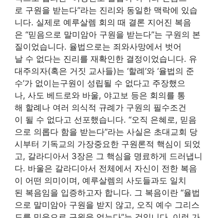
로 구원을 받는다”라는 진리와 동일한 맥락에 있습
니다. 실제로 예루살렘 회의 때 결론 지어진 복음
은 “믿음으로 말미암아 구원을 받는다”는 구원의 본
질이었습니다. 율법으로는 죄와사망에서 벗어
날 수 없다는 진리를 재확인한 결정이었습니다. 유
대주의자(혹은 거짓 교사들)는 ‘할례’와 ‘율법의 준
수’가 없이는구원이 성립될 수 없다고 주장했으
나, 사도 베드로와 바울, 야고보 등은 회의를 통
해 할례나 여러 의식적 규례가 구원의 필수조건
이 될 수 없다고 선포했습니다. “오직 은혜로, 믿음
으로 의롭다 함을 받는다”라는 사실은 초대교회 당
시부터 기독교의 가장중요한 구원론적 핵심이 되었
고, 갈라디아서 3장은 그 핵심을 명료하게 드러냅니
다. 바울은 갈라디아서 전체에서 자신이 전한 복음
이 어떤 의미이며, 예루살렘의 사도들과도 일치
된 복음임을 입증하고자 합니다. 그 복음이란 “율법
으로 말미암아 구원을 받지 않고, 오직 예수 그리스
도를 믿음으로 구원을 얻는다”는 것입니다. 이런 가