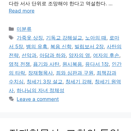
다란 서사 단위로 조망해야 한다고 역설한다. …
Read more
Categories
미분류
Tags
가죽옷 상징
,
기독교 강해설교
,
노아의 때
,
로마
서 5장
,
뱀의 유혹
,
복음 신학
,
빌립보서 2장
,
사탄의
전략
,
선악과
,
아담과 하와
,
양자의 영
,
여자의 후손
,
영적 전쟁
,
욥기와 사탄
,
원시복음
,
유다서 1장
,
인간
의 타락
,
장재형목사
,
죄와 심판과 구원
,
죄책감과
수치심
,
창세기 3장 설교
,
창세기 강해
,
창세기 원역
사
,
하나님의 자녀 정체성
Leave a comment