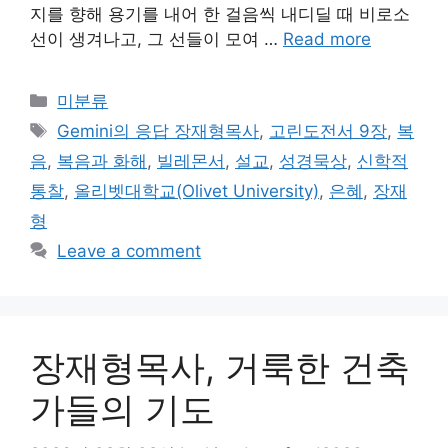
지를 향해 용기를 내어 한 걸음씩 내디딜 때 비로소
선이 생겨나고, 그 선들이 모여 …
Read more
Categories
미분류
Tags
Gemini의 응답 장재형목사
,
고린도전서 9장
,
복
음
,
복음과 화해
,
빌레몬서
,
설교
,
성경묵상
,
신학적
통찰
,
올리벳대학교(Olivet University)
,
은혜
,
장재
형
Leave a comment
장재형목사, 거룩한 건축
가들의 기도