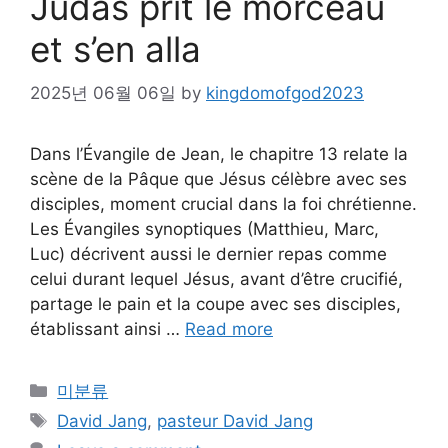
Judas prit le morceau
et s’en alla
2025년 06월 06일
by
kingdomofgod2023
Dans l’Évangile de Jean, le chapitre 13 relate la
scène de la Pâque que Jésus célèbre avec ses
disciples, moment crucial dans la foi chrétienne.
Les Évangiles synoptiques (Matthieu, Marc,
Luc) décrivent aussi le dernier repas comme
celui durant lequel Jésus, avant d’être crucifié,
partage le pain et la coupe avec ses disciples,
établissant ainsi …
Read more
Categories
미분류
Tags
David Jang
,
pasteur David Jang