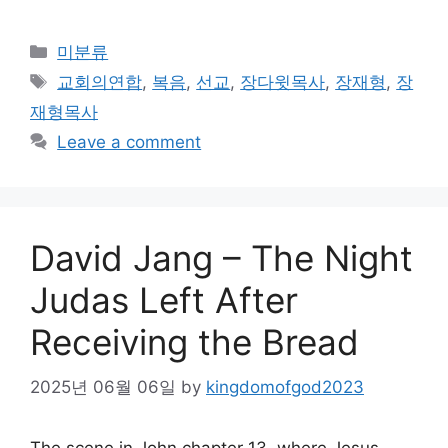
Categories
미분류
Tags
교회의연합
,
복음
,
선교
,
장다윗목사
,
장재형
,
장
재형목사
Leave a comment
David Jang – The Night
Judas Left After
Receiving the Bread
2025년 06월 06일
by
kingdomofgod2023
The scene in John chapter 13, where Jesus