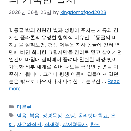
2026년 06월 26일
by
kingdomofgod2023
1. 동굴 밖의 찬란한 빛과 성령이 주시는 자유의 한
계선 플라톤의 유명한 철학적 비유인 『동굴의 비
전』을 살펴보면, 평생 어두운 지하 동굴에 갇혀 벽
면에 비친 희미한 그림자만을 진리로 믿고 살아가던
인간이 마침내 결박에서 풀려나 찬란한 태양 빛이
가득한 외부 세계로 걸어 나오는 극적인 장면을 마
주하게 됩니다. 그러나 평생 어둠에 길들여져 있던
눈은 밖으로 나오자마자 마주한 그 눈부신 …
Read
more
Categories
미분류
Tags
믿음
,
복음
,
성경묵상
,
소망
,
올리벳대학교
,
은
혜
,
자유와질서
,
장재형
,
장재형목사
,
환난