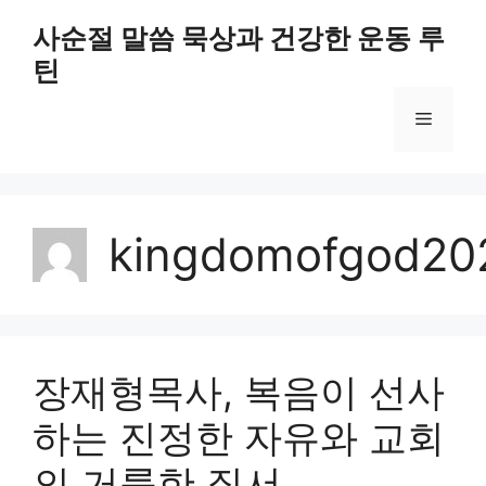
Skip
사순절 말씀 묵상과 건강한 운동 루
to
틴
content
Menu
kingdomofgod20
장재형목사, 복음이 선사
하는 진정한 자유와 교회
의 거룩한 질서