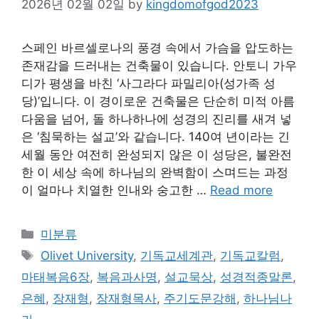
2026년 02월 02일
by
kingdomofgod2023
스페인 바르셀로나의 풍경 속에서 가슴을 압도하는
존재감을 드러내는 건축물이 있습니다. 안토니 가우
디가 평생을 바친 ‘사그라다 파밀리아(성가족 성
당)’입니다. 이 경이로운 건축물은 단순히 미적 아름
다움을 넘어, 돌 하나하나에 성경의 진리를 새겨 넣
은 ‘침묵하는 설교’와 같습니다. 140여 년이라는 긴
세월 동안 여전히 완성되지 않은 이 성당은, 불완전
한 이 세상 속에 하나님의 완벽함이 스며드는 과정
이 얼마나 치열한 인내와 숭고한 …
Read more
Categories
미분류
Tags
Olivet University
,
기독교세계관
,
기독교칼럼
,
마태복음6장
,
복음과사명
,
설교묵상
,
성경적종말론
,
은혜
,
장재형
,
장재형목사
,
주기도문강해
,
하나님나