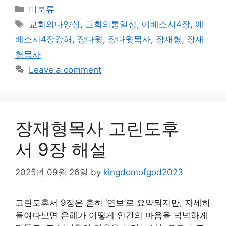
Categories
미분류
Tags
교회의다양성
,
교회의통일성
,
에베소서4장
,
에
베소서4장강해
,
장다윗
,
장다윗목사
,
장재형
,
장재
형목사
Leave a comment
장재형목사 고린도후
서 9장 해설
2025년 09월 26일
by
kingdomofgod2023
고린도후서 9장은 흔히 ‘연보’로 요약되지만, 자세히
들여다보면 은혜가 어떻게 인간의 마음을 넉넉하게