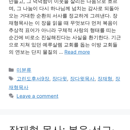
만들고, 그 넉넉함이 이웃을 살리는 나눔으로 흐르
며, 그 나눔이 다시 하나님께 넘치는 감사로 되돌아
오는 거대한 순환의 서사를 정교하게 그려낸다. 장
재형목사는 이 장을 읽을 때 무엇보다 먼저 복음이
추상적 표어가 아니라 구체적 사랑의 형태를 띠는
순간에 비로소 진실해진다는 사실을 환기한다. 기근
으로 지쳐 있던 예루살렘 교회를 돕는 이방 교회들
의 연보는 단지 물질의 …
Read more
Categories
미분류
Tags
고린도후서9장
,
장다윗
,
장다윗목사
,
장재형
,
장
재형목사
Leave a comment
장재형 목사: 복음·선교·