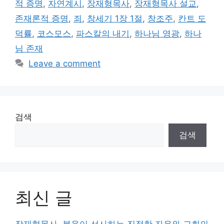
적 증명
,
자연계시
,
장재형목사
,
장재형목사 설교
,
존재론적 증명
,
죄
,
창세기 1장 1절
,
창조주
,
칸트 도
덕률
,
코스모스
,
파스칼의 내기
,
하나님 영광
,
하나
님 존재
Leave a comment
검색
검색
최신 글
장재형목사, 복음이 선사하는 진정한 자유와 교회의