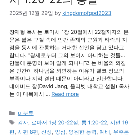
2025년 12월 29일
by
kingdomofgod2023
장재형 목사는 로마서 1장 20절에서 22절까지의 본
문은 짧은 구절 속에 인간 존재의 근원과 타락의 지
점을 동시에 관통하는 거대한 선언을 담고 있다고
합니다. “창세로부터 그의 보이지 아니하는 것들…
만물에 분명히 보여 알게 되나니”라는 바울의 외침
은 인간이 하나님을 외면하는 이유가 결코 정보의
부족이나 지적 결핍 때문이 아니라고 진단합니다.
데이비드 장(David Jang, 올리벳 대학교 설립) 목사
는 이 대목에서 …
Read more
Categories
미분류
Tags
감사
,
로마서 1장 20-22절
,
롬 1:20-22
,
시편 19
편
,
시편 8편
,
신성
,
양심
,
영원한 능력
,
예배
,
우주론