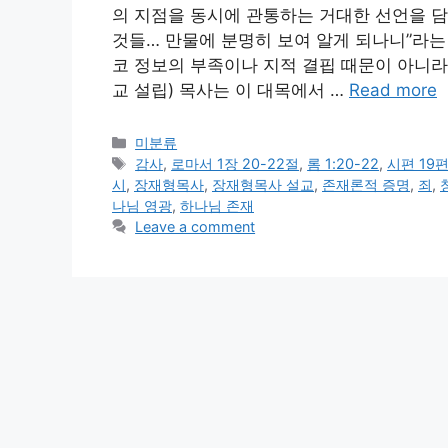
의 지점을 동시에 관통하는 거대한 선언을 담
것들… 만물에 분명히 보여 알게 되나니”라는
코 정보의 부족이나 지적 결핍 때문이 아니라고 
교 설립) 목사는 이 대목에서 …
Read more
Categories
미분류
Tags
감사
,
로마서 1장 20-22절
,
롬 1:20-22
,
시편 19
시
,
장재형목사
,
장재형목사 설교
,
존재론적 증명
,
죄
,
나님 영광
,
하나님 존재
Leave a comment