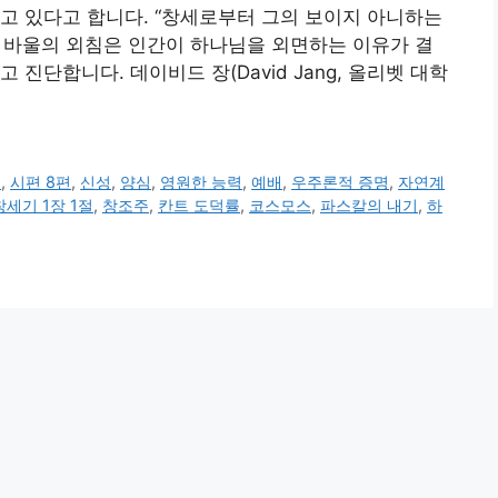
고 있다고 합니다. “창세로부터 그의 보이지 아니하는
 바울의 외침은 인간이 하나님을 외면하는 이유가 결
진단합니다. 데이비드 장(David Jang, 올리벳 대학
편
,
시편 8편
,
신성
,
양심
,
영원한 능력
,
예배
,
우주론적 증명
,
자연계
창세기 1장 1절
,
창조주
,
칸트 도덕률
,
코스모스
,
파스칼의 내기
,
하