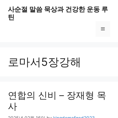
Skip
사순절 말씀 묵상과 건강한 운동 루
to
틴
content
Menu
로마서5장강해
연합의 신비 – 장재형 목
사
2025년 02월 16일
by
kingdomofgod2023