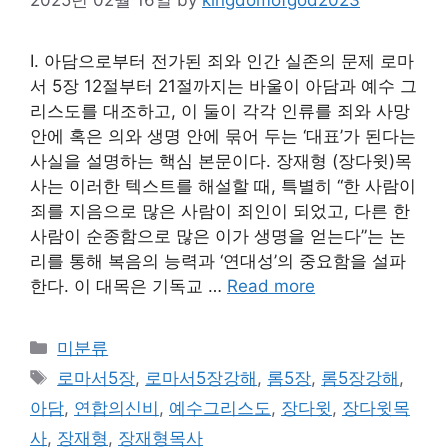
Ⅰ. 아담으로부터 전가된 죄와 인간 실존의 문제 로마
서 5장 12절부터 21절까지는 바울이 아담과 예수 그
리스도를 대조하고, 이 둘이 각각 인류를 죄와 사망
안에 혹은 의와 생명 안에 묶어 두는 ‘대표’가 된다는
사실을 설명하는 핵심 본문이다. 장재형 (장다윗)목
사는 이러한 텍스트를 해설할 때, 특별히 “한 사람이
죄를 지음으로 많은 사람이 죄인이 되었고, 다른 한
사람이 순종함으로 많은 이가 생명을 얻는다”는 논
리를 통해 복음의 능력과 ‘연대성’의 중요함을 설파
한다. 이 대목은 기독교 …
Read more
Categories
미분류
Tags
로마서5장
,
로마서5장강해
,
롬5장
,
롬5장강해
,
아담
,
연합의신비
,
예수그리스도
,
장다윗
,
장다윗목
사
,
장재형
,
장재형목사