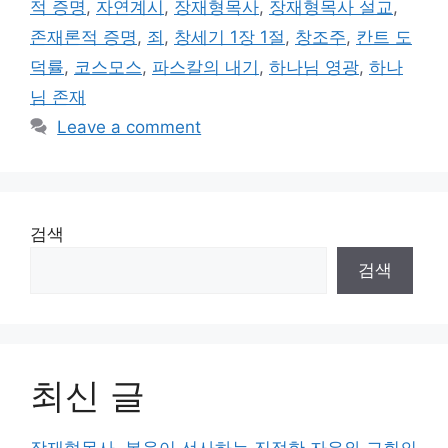
적 증명
,
자연계시
,
장재형목사
,
장재형목사 설교
,
존재론적 증명
,
죄
,
창세기 1장 1절
,
창조주
,
칸트 도
덕률
,
코스모스
,
파스칼의 내기
,
하나님 영광
,
하나
님 존재
Leave a comment
검색
검색
최신 글
장재형목사, 복음이 선사하는 진정한 자유와 교회의