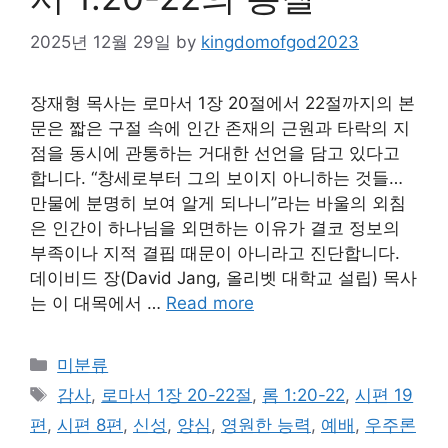
2025년 12월 29일
by
kingdomofgod2023
장재형 목사는 로마서 1장 20절에서 22절까지의 본
문은 짧은 구절 속에 인간 존재의 근원과 타락의 지
점을 동시에 관통하는 거대한 선언을 담고 있다고
합니다. “창세로부터 그의 보이지 아니하는 것들…
만물에 분명히 보여 알게 되나니”라는 바울의 외침
은 인간이 하나님을 외면하는 이유가 결코 정보의
부족이나 지적 결핍 때문이 아니라고 진단합니다.
데이비드 장(David Jang, 올리벳 대학교 설립) 목사
는 이 대목에서 …
Read more
Categories
미분류
Tags
감사
,
로마서 1장 20-22절
,
롬 1:20-22
,
시편 19
편
,
시편 8편
,
신성
,
양심
,
영원한 능력
,
예배
,
우주론