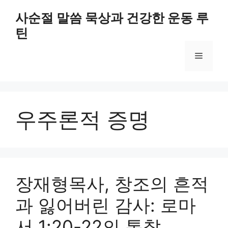
Skip
사순절 말씀 묵상과 건강한 운동 루
to
틴
content
Menu
우주론적 증명
장재형목사, 창조의 흔적
과 잃어버린 감사: 로마
서 1:20-22의 통찰